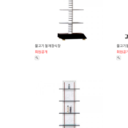
물고기 철재장식장
물고기
회원공개
회원공