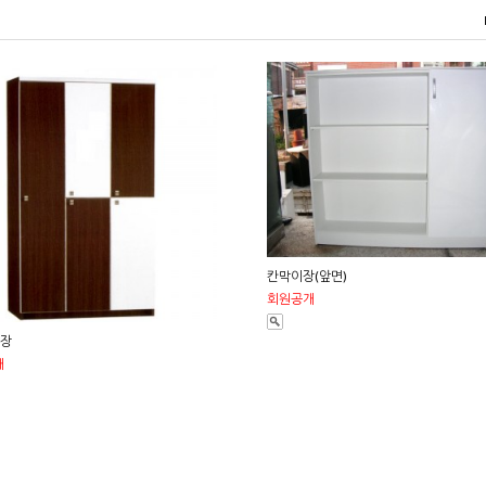
칸막이장(앞면)
회원공개
옷장
개