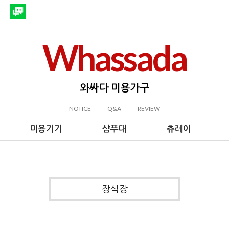
Whassada
와싸다 미용가구
NOTICE
Q&A
REVIEW
미용기기
샴푸대
츄레이
장식장