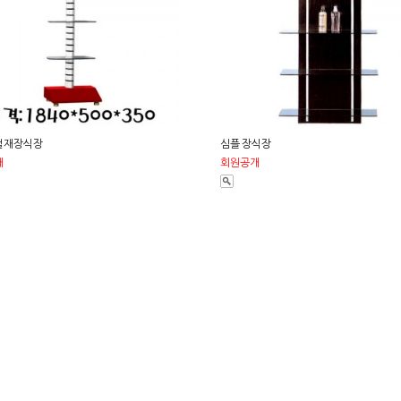
철재장식장
심플 장식장
개
회원공개