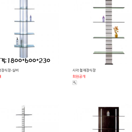
각장식장-실버
사각 철재장식장
개
회원공개