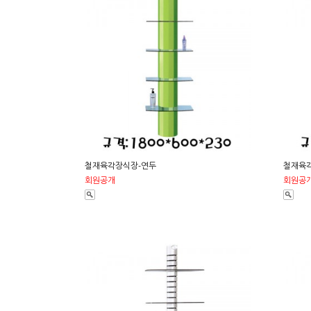
철재육각장식장-연두
철재육
회원공개
회원공