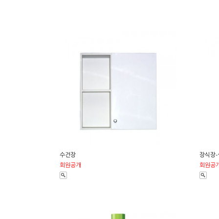
수건장
장식장-
회원공개
회원공