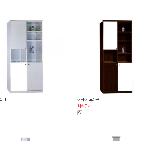
실버
장식장-브라운
개
회원공개