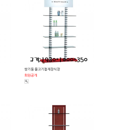
쌍기둥 물고기철재장식장
회원공개