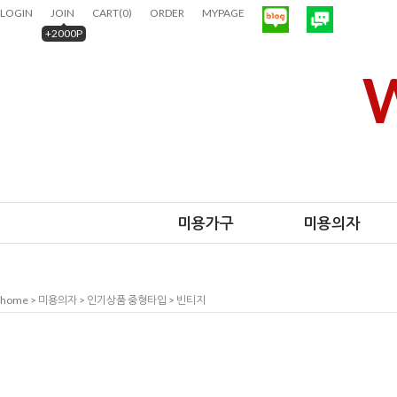
LOGIN
JOIN
CART
(
0
)
ORDER
MYPAGE
+2000P
W
미용가구
미용의자
home
>
미용의자
>
인기상품 중형타입
> 빈티지