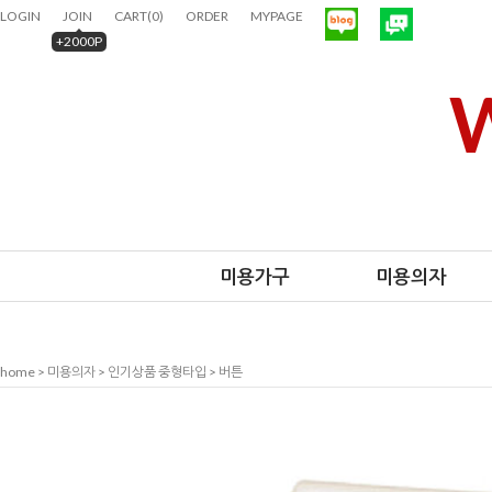
LOGIN
JOIN
CART
(
0
)
ORDER
MYPAGE
+2000P
W
미용가구
미용의자
home
>
미용의자
>
인기상품 중형타입
> 버튼