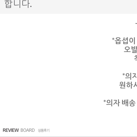
합니다.
*옵셥이
오발
*의
원하
*의자 배송