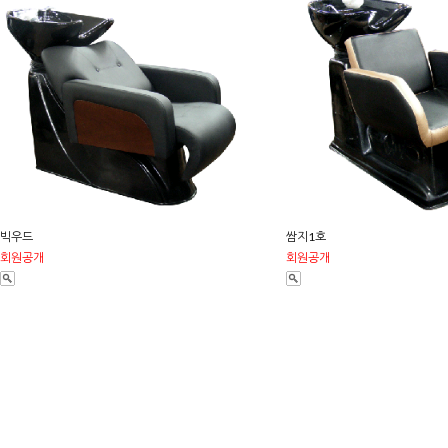
빅우드
쌈지1호
회원공개
회원공개