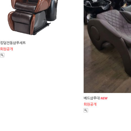
킹덤전동샴푸세트
회원공개
베드샴푸대
회원공개