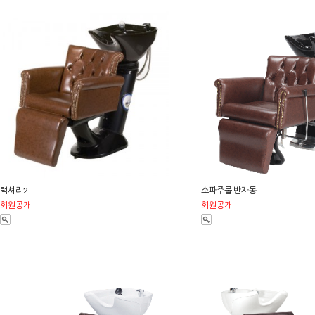
럭셔리2
소파주물 반자동
회원공개
회원공개