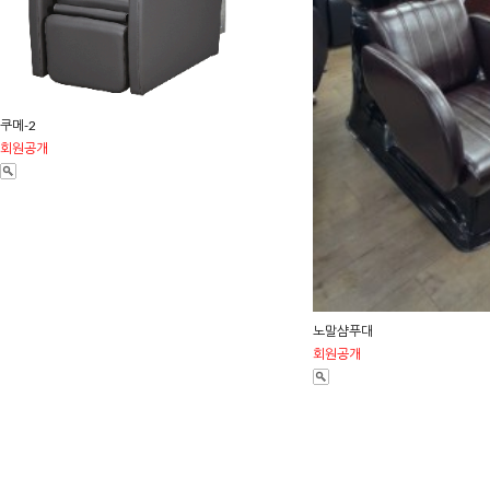
쿠메-2
회원공개
노말샴푸대
회원공개