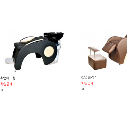
킹덤 플러스
휴먼베드형
회원공개
회원공개